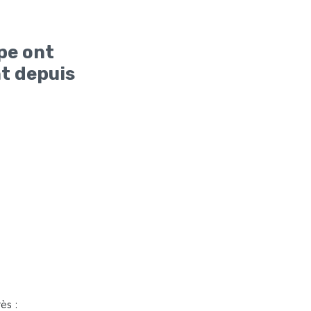
pe ont
t depuis
ès :